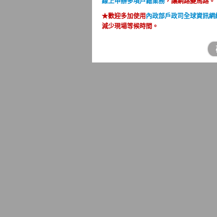
線上申辦多項戶籍業務
，讓網路變馬路。
★歡迎多加使用
內政部戶政司全球資訊網
減少現場等候時間。
★
人籍合一，杜絕虛報遷徙及幽靈人