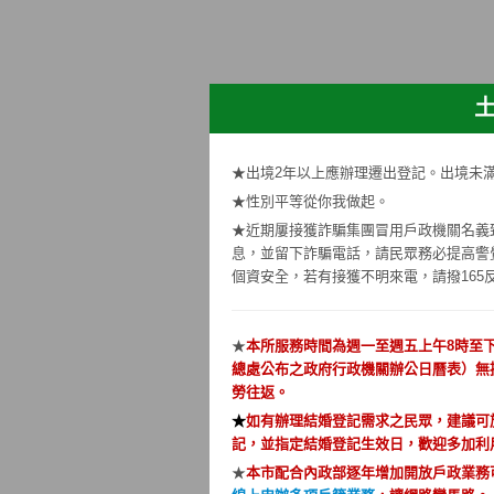
★出境2年以上應辦理遷出登記。出境未
★性別平等從你我做起。
★近期屢接獲詐騙集團冒用戶政機關名義
息，並留下詐騙電話，請民眾務必提高警
個資安全，若有接獲不明來電，請撥165
★
本所服務時間為週一至週五上午8時至下
總處公布之政府行政機關辦公日曆表）無
勞往返。
★
如有辦理結婚登記需求之民眾，建議可
記，並指定結婚登記生效日，歡迎多加利
★
本市配合內政部逐年增加開放戶政業務