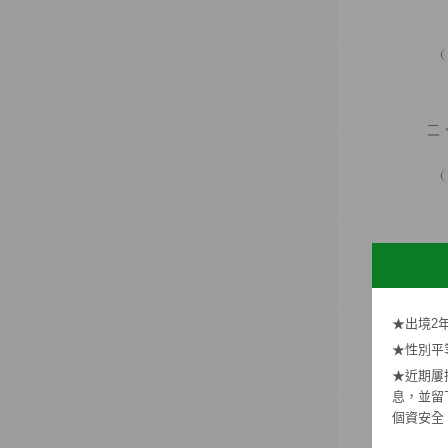
★出境2
★性別平
★近期屢
息，並留
個資安全