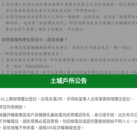
土城戶所公告
年以上應辦理遷出登記。出境未滿2年，亦得依當事人出境事實辦理遷出登記。
等從你我做起。
接獲詐騙集團冒用戶政機關名義致電向民眾確認姓名、身分證字號、出生年月
下詐騙電話，請民眾務必提高警覺，勿回撥電話或提供重要個資給不明人士，
，若有接獲不明來電，請撥165反詐騙專線查證。