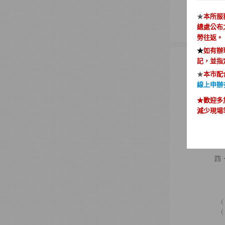
★
本所服
總處公布
勞往返。
★
如有辦
記，並指
★
本市配
線上申辦
★歡迎多
減少現場
★
人籍