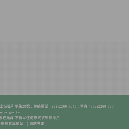
平路28號 , 聯絡電話：(02)2260-5640 , 傳真：(02)2260-7054
ntpc.gov.tw
未經允許 不得以任何形式複製和採用
解析度觀看本網站 [
網站導覽
]